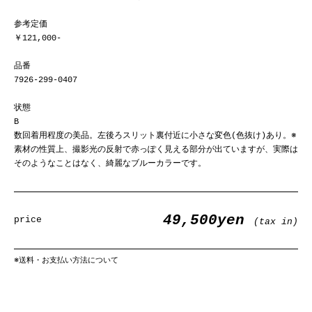
参考定価
￥121,000-
品番
7926-299-0407
状態
B
数回着用程度の美品。左後ろスリット裏付近に小さな変色(色抜け)あり。※
素材の性質上、撮影光の反射で赤っぽく見える部分が出ていますが、実際は
そのようなことはなく、綺麗なブルーカラーです。
49,500yen
price
(tax in)
※
送料・お支払い方法について