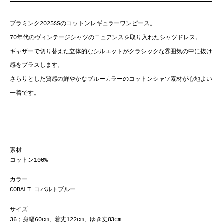
ブラミンク2025SSのコットンレギュラーワンピース。
70年代のヴィンテージシャツのニュアンスを取り入れたシャツドレス。
ギャザーで切り替えた立体的なシルエットがクラシックな雰囲気の中に抜け
感をプラスします。
さらりとした質感の鮮やかなブルーカラーのコットンシャツ素材が心地よい
一着です。
素材
コットン100%
カラー
COBALT コバルトブルー
サイズ
36；身幅60cm、着丈122cm、ゆき丈83cm