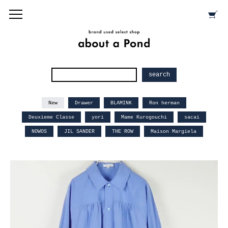
New
Drawer
BLAMINK
Ron herman
Deuxieme Classe
yori
Mame Kurogouchi
sacai
NOWOS
JIL SANDER
THE ROW
Maison Margiela