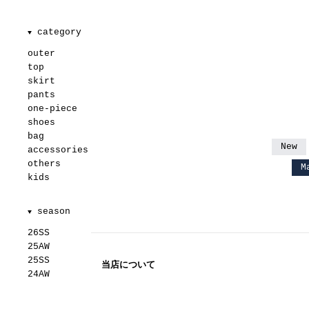
category
▼
outer
top
skirt
pants
one-piece
shoes
bag
New
accessories
others
M
kids
season
▼
26SS
25AW
25SS
当店について
24AW