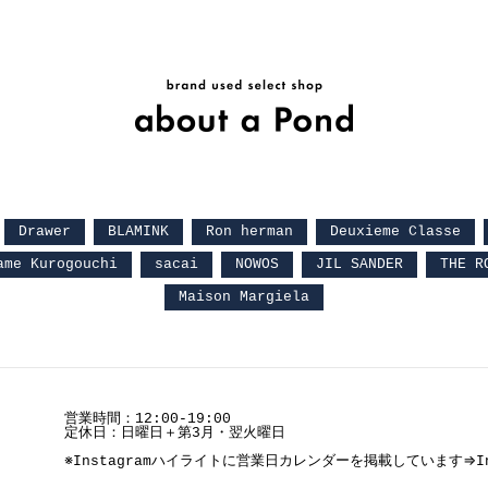
Drawer
BLAMINK
Ron herman
Deuxieme Classe
ame Kurogouchi
sacai
NOWOS
JIL SANDER
THE R
Maison Margiela
営業時間：12:00-19:00
定休日：日曜日＋第3月・翌火曜日
※Instagramハイライトに営業日カレンダーを掲載しています⇒
I