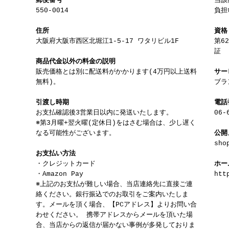
郵便番号
当該
550-0014
負担
住所
資格
大阪府大阪市西区北堀江1-5-17 ワタリビル1F
第6
証
商品代金以外の料金の説明
販売価格とは別に配送料がかかります(4万円以上送料
サー
無料)。
ブラ
引渡し時期
電話
お支払確認後3営業日以内に発送いたします。
06-
※第3月曜+翌火曜(定休日)をはさむ場合は、少し遅く
なる可能性がございます。
公開
sho
お支払い方法
・クレジットカード
ホー
・Amazon Pay
htt
※上記のお支払が難しい場合、当店連絡先に直接ご連
絡ください。銀行振込でのお取引をご案内いたしま
す。メールを頂く場合、【PCアドレス】よりお問い合
わせください。 携帯アドレスからメールを頂いた場
合、当店からの返信が届かない事例が多発しておりま