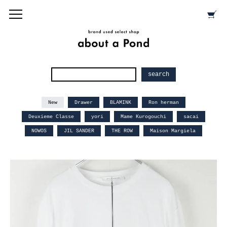
New
Drawer
BLAMINK
Ron herman
Deuxieme Classe
yori
Mame Kurogouchi
sacai
NOWOS
JIL SANDER
THE ROW
Maison Margiela