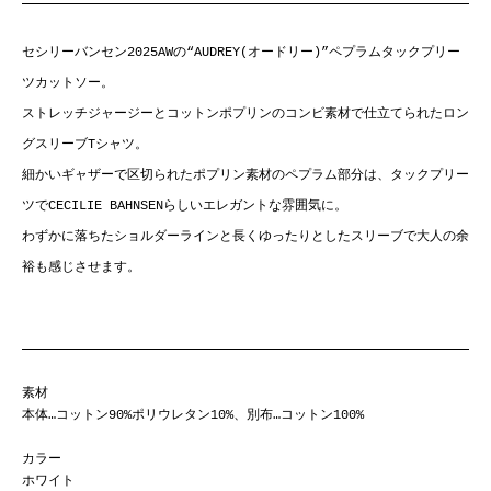
セシリーバンセン2025AWの“AUDREY(オードリー)”ペプラムタックプリー
ツカットソー。
ストレッチジャージーとコットンポプリンのコンビ素材で仕立てられたロン
グスリーブTシャツ。
細かいギャザーで区切られたポプリン素材のペプラム部分は、タックプリー
ツでCECILIE BAHNSENらしいエレガントな雰囲気に。
わずかに落ちたショルダーラインと長くゆったりとしたスリーブで大人の余
裕も感じさせます。
素材
本体…コットン90%ポリウレタン10%、別布…コットン100%
カラー
ホワイト