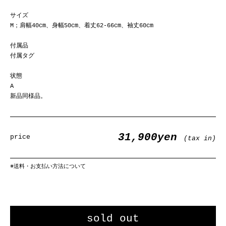
サイズ
M；肩幅40cm、身幅50cm、着丈62-66cm、袖丈60cm
付属品
付属タグ
状態
A
新品同様品。
31,900yen
price
(tax in)
※
送料・お支払い方法について
sold out