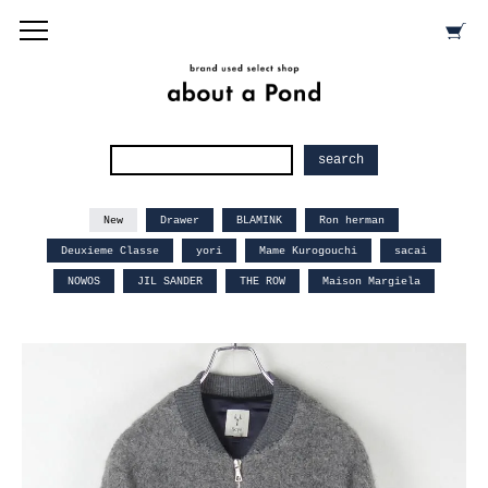
New
Drawer
BLAMINK
Ron herman
Deuxieme Classe
yori
Mame Kurogouchi
sacai
NOWOS
JIL SANDER
THE ROW
Maison Margiela