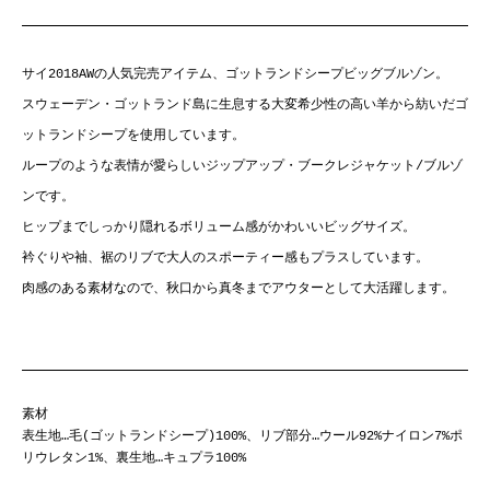
サイ2018AWの人気完売アイテム、ゴットランドシープビッグブルゾン。
スウェーデン・ゴットランド島に生息する大変希少性の高い羊から紡いだゴ
ットランドシープを使用しています。
ループのような表情が愛らしいジップアップ・ブークレジャケット/ブルゾ
ンです。
ヒップまでしっかり隠れるボリューム感がかわいいビッグサイズ。
衿ぐりや袖、裾のリブで大人のスポーティー感もプラスしています。
肉感のある素材なので、秋口から真冬までアウターとして大活躍します。
素材
表生地…毛(ゴットランドシープ)100%、リブ部分…ウール92%ナイロン7%ポ
リウレタン1%、裏生地…キュプラ100%