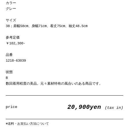
カラー
グレー
サイズ
38；肩幅58cm、身幅71cm、着丈75cm、袖丈48.5cm
参考定価
￥102,300-
品番
1218-63039
状態
B
数回着用程度の美品。元々素材特有の風合いのある商品です。
20,900yen
price
(tax in)
※
送料・お支払い方法について