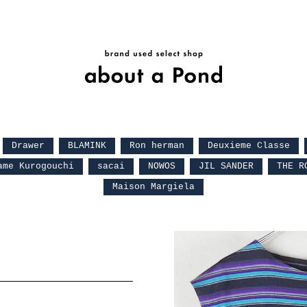
Drawer
BLAMINK
Ron herman
Deuxieme Classe
ame Kurogouchi
sacai
NOWOS
JIL SANDER
THE R
Maison Margiela