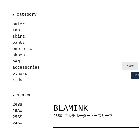
category
▼
outer
top
skirt
pants
one-piece
shoes
bag
New
accessories
others
M
kids
season
▼
26SS
BLAMINK
25AW
26SS マルチボーダーノースリーブ
25SS
24AW