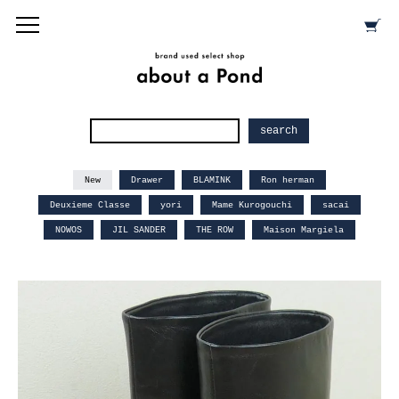
New
Drawer
BLAMINK
Ron herman
Deuxieme Classe
yori
Mame Kurogouchi
sacai
NOWOS
JIL SANDER
THE ROW
Maison Margiela