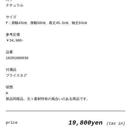
ナチュラル
サイズ
F；肩幅43cm、身幅50cm、着丈45.5cm、袖丈63cm
参考定価
￥34,980-
品番
16281000030
付属品
プライスタグ
状態
A
新品同様品。元々素材特有の風合いのある商品です。
19,800yen
price
(tax in)