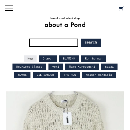
New
Drawer
BLAMINK
Ron herman
Deuxieme Classe
yori
Mame Kurogouchi
sacai
NOWOS
JIL SANDER
THE ROW
Maison Margiela