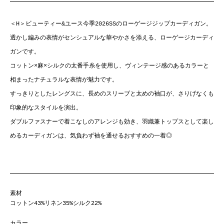
＜H＞ビューティー&ユース今季2026SSのローゲージジップカーディガン。
透かし編みの表情がセンシュアルな華やかさを添える、ローゲージカーディ
ガンです。
コットン×麻×シルクの太番手糸を使用し、ヴィンテージ感のあるカラーと
相まったナチュラルな表情が魅力です。
すっきりとしたレングスに、長めのスリーブと太めの袖口が、さりげなくも
印象的なスタイルを演出。
ダブルファスナーで着こなしのアレンジも効き、羽織兼トップスとして楽し
めるカーディガンは、気負わず袖を通せるおすすめの一着◎
素材
コットン43%リネン35%シルク22%
カラー