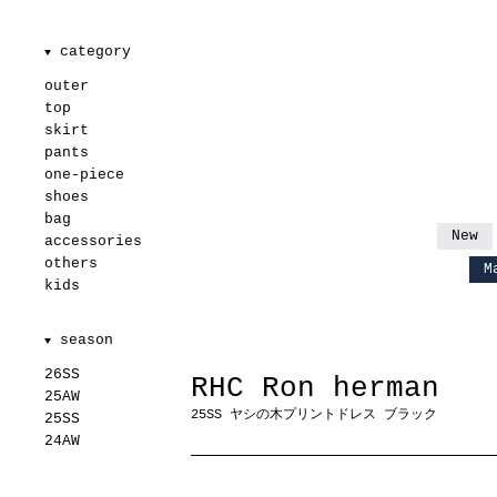
category
▼
outer
top
skirt
pants
one-piece
shoes
bag
New
accessories
others
M
kids
season
▼
26SS
RHC Ron herman
25AW
25SS ヤシの木プリントドレス ブラック
25SS
24AW