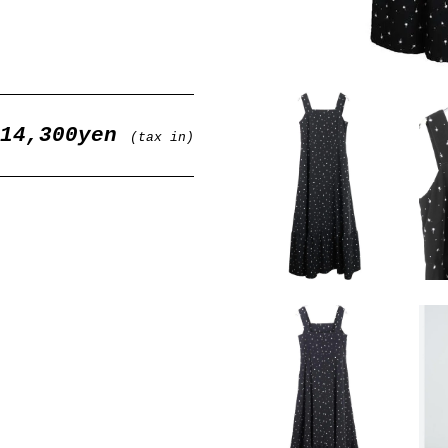
14,300yen
(tax in)