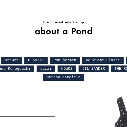
Drawer
BLAMINK
Ron herman
Deuxieme Classe
ame Kurogouchi
sacai
NOWOS
JIL SANDER
THE R
Maison Margiela