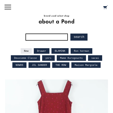
New
Drawer
BLAMINK
Ron herman
Deuxieme Classe
yori
Mame Kurogouchi
sacai
NOWOS
JIL SANDER
THE ROW
Maison Margiela