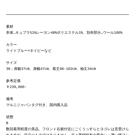
素材
本体…キュプラ51%レーヨン48%ポリエステル1%、別布部分…ウール100%
カラー
ライトブルー×ネイビーなど
サイズ
38；肩幅37cm、身幅47cm、着丈96-102cm、袖丈34cm
参考定価
￥239,800-
備考
マルニジャパンタグ付き、国内購入品
状態
B
数回着用程度の美品。フロント右裾付近にごくうっすらとヨゴレは見受けら