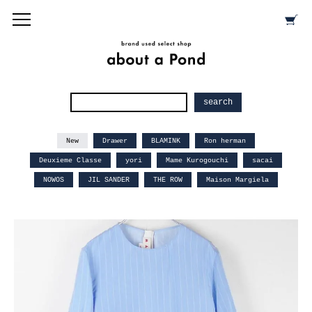
New
Drawer
BLAMINK
Ron herman
Deuxieme Classe
yori
Mame Kurogouchi
sacai
NOWOS
JIL SANDER
THE ROW
Maison Margiela