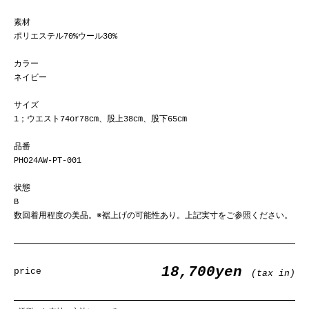
素材
ポリエステル70%ウール30%
カラー
ネイビー
サイズ
1；ウエスト74or78cm、股上38cm、股下65cm
品番
PHO24AW-PT-001
状態
B
数回着用程度の美品。※裾上げの可能性あり。上記実寸をご参照ください。
18,700yen
price
(tax in)