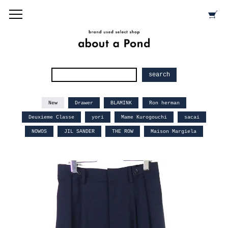
New
Drawer
BLAMINK
Ron herman
Deuxieme Classe
yori
Mame Kurogouchi
sacai
NOWOS
JIL SANDER
THE ROW
Maison Margiela