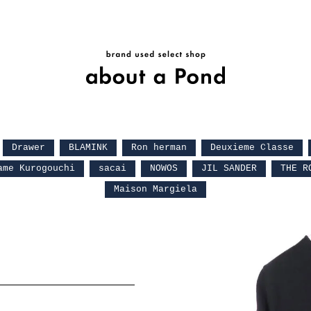
Drawer
BLAMINK
Ron herman
Deuxieme Classe
ame Kurogouchi
sacai
NOWOS
JIL SANDER
THE R
Maison Margiela