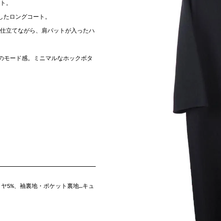
ート。
したロングコート。
仕立てながら、肩パットが入ったハ
ではのモード感。ミニマルなホックボタ
ミヤ5%、袖裏地・ポケット裏地…キュ