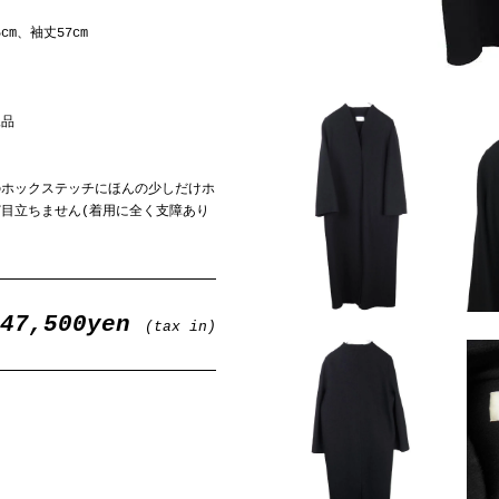
cm、袖丈57cm
規品
のホックステッチにほんの少しだけホ
目立ちません(着用に全く支障あり
247,500yen
(tax in)