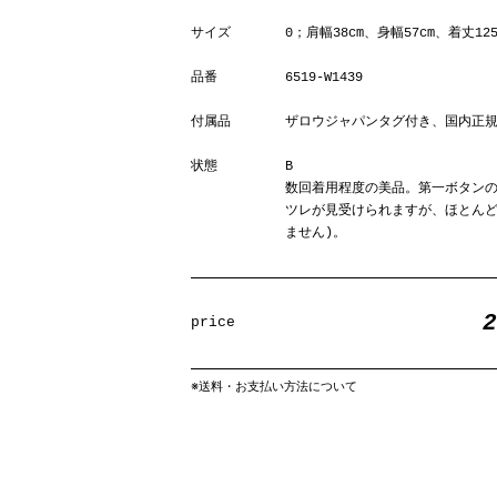
サイズ
0；肩幅38cm、身幅57cm、着丈125
品番
6519-W1439
付属品
ザロウジャパンタグ付き、国内正
状態
B
数回着用程度の美品。第一ボタン
ツレが見受けられますが、ほとんど
ません)。
price
※
送料・お支払い方法について