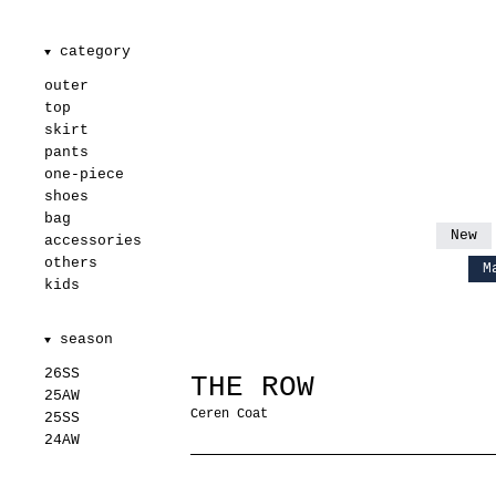
category
▼
outer
top
skirt
pants
one-piece
shoes
bag
New
accessories
others
M
kids
season
▼
26SS
THE ROW
25AW
Ceren Coat
25SS
24AW