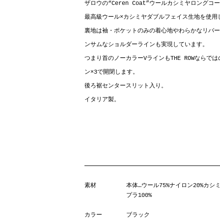
ザロウの“Ceren Coat”ウールカシミヤロングコ
最高級ウール×カシミヤダブルフェイス生地を使用
裏地は袖・ポケットのみの着心地やわらかなリバー
ンサムなショルダーラインも実現しています。
つまり首のノーカラーVラインもTHE ROWなら
ン×3で開閉します。
後ろ裾センタースリット入り。
イタリア製。
素材
本体…ウール75%ナイロン20%カシ
プラ100%
カラー
ブラック