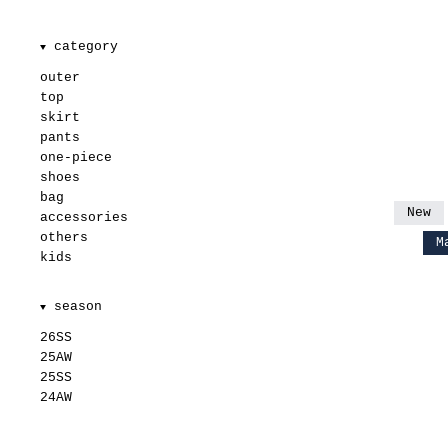
category
▼
outer
top
skirt
pants
one-piece
shoes
bag
New
accessories
others
M
kids
season
▼
26SS
25AW
25SS
24AW