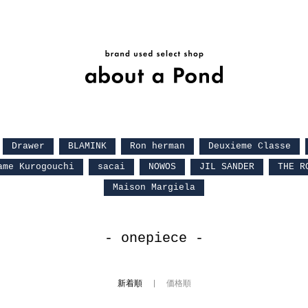
Drawer
BLAMINK
Ron herman
Deuxieme Classe
ame Kurogouchi
sacai
NOWOS
JIL SANDER
THE R
Maison Margiela
- onepiece -
新着順
| 価格順