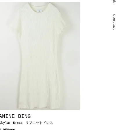
contact
ANINE BING
Skylar Dress リブニットドレス