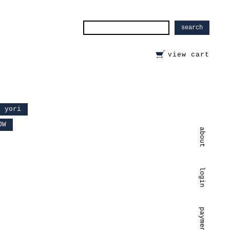
view cart
yori
OW
about
login
payment